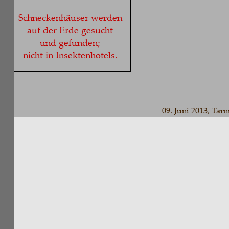
Schneckenhäuser werden 
auf der Erde gesucht 
und gefunden;
nicht in Insektenhotels.
09. Juni 2013, Tarnung