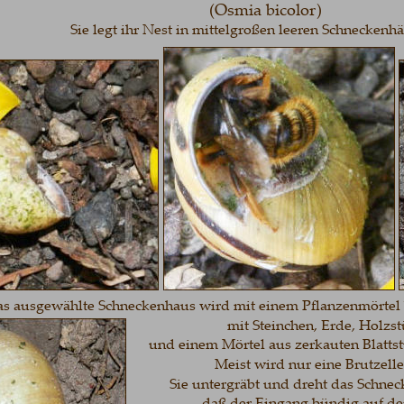
(Osmia bicolor)
Sie legt ihr Nest in mittelgroßen leeren Schneckenhäuse
usgewählte Schneckenhaus wird mit einem Pflanzenmörtel bekl
mit Steinchen, Erde, Holzstück
und einem Mörtel aus zerkauten Blattstück
Meist wird nur eine Brutzelle ang
Sie untergräbt und dreht das Schneckenh
daß der Eingang bündig auf der Erd