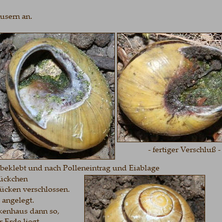
.
rn an
- fertiger Verschluß -
ebt und nach Polleneintrag und Eiablage 
chen 
en verschlossen.
elegt.
aus dann so, 
e liegt. 