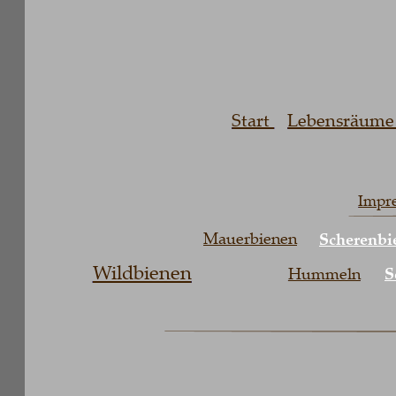
Start 
Lebensräume erh
Ü
Impress
Mauerbienen
Scherenbiene
Wildbienen
Schn
Hummeln