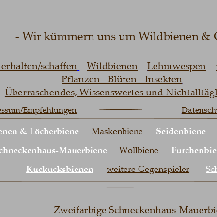
- Wir kümmern uns um Wildbienen & Co
alten/schaffen
Wildbienen
Lehmwespen
wei
Pflanzen - Blüten - Insekten
berraschendes, Wissenswertes und Nichtalltäglich
um/Empfehlungen
Datenschutz
n & Löcherbiene
Maskenbiene
Seidenbiene
Pe
eckenhaus-Mauerbiene
Wollbiene
Furchenbiene
Kuckucksbienen
weitere Gegenspieler
Schlu
Zweifarbige Schneckenhaus-Mauerbiene