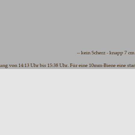
-- kein Scherz - knapp 7 cm hoc
 von 14:13 Uhr bis 15:38 Uhr. Für eine 10mm-Biene eine starke 