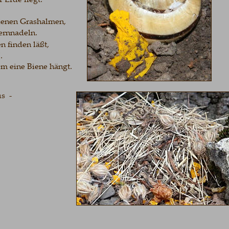
n Grashalmen, 
adeln. 
nden läßt, 
ine Biene hängt. 