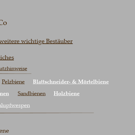
 
tere wichtige Bestäuber
es
hinweise
lzbiene
Blattschneider- & Mörtelbiene
n
Sandbienen
Holzbiene
pfwespen
 