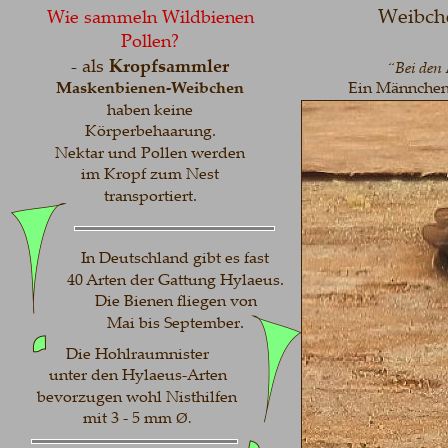
Weibche
Wie sammeln Wildbienen
Pollen?
- als 
Kropfsammler
“Bei den
Maskenbienen-Weibchen
Ein Männchen 
haben keine 
Körperbehaarung. 
Nektar und Pollen werden 
im Kropf zum Nest 
transportiert.
In Deutschland gibt es fast 
40 Arten der Gattung Hylaeus.
Die Bienen fliegen von 
Mai bis September.
Die Hohlraumnister
unter den Hylaeus-Arten
bevorzugen wohl Nisthilfen 
mit 3 - 5 mm 
Ø.