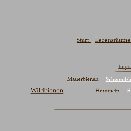
Start 
Lebensräume 
Impr
Mauerbienen
Scherenbi
Wildbienen
S
Hummeln