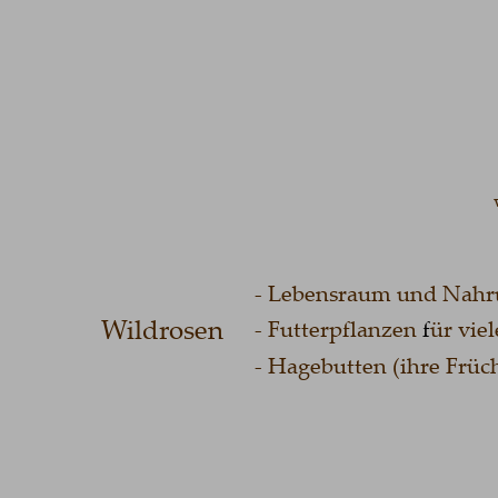
                        - Lebensraum u
Wildrosen 
                        - Futterpflanzen
 f
ür vie
                        - Hagebutten (ihr