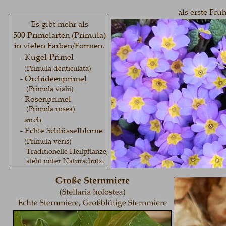
als erste Frü
Es gibt mehr als 
500 Primelarten (Primula) 
in vielen Farben/Formen. 
     - Kugel-Primel 
(Primula denticulata)
     - Orchideenprimel 
        (Primula vialii)
     - Rosenprimel
        (Primula rosea)
auch
     - Echte Schlüsselblume
  (Primula veris)
        Traditionelle Heilpflanze,
        steht unter Naturschutz.