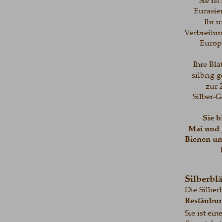
Eurasien
Ihr u
Verbreitun
Europa
 Ihre Blä
silbrig 
zur 
Silber-G
Sie b
Mai und 
Bienen un
Silberbl
Die Silber
Bestäubun
Sie ist ei