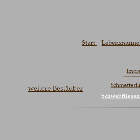
Start 
Lebensräume 
Impr
Schmetterli
weitere Bestäuber
Schwebfliegen