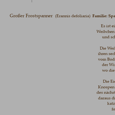
Großer Frostspanner  
(Erannis defoliaria)  
Familie: Sp
Es ist 
Weibchen 
und sc
Die Weib
ihren sec
vom Bode
der Wi
wo die
Die Ei
Knospen g
des nächst
daraus d
katz
f