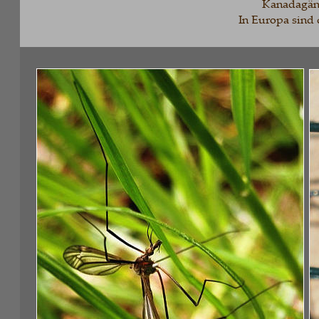
Kanadagänse be
In Europa sind dies
S