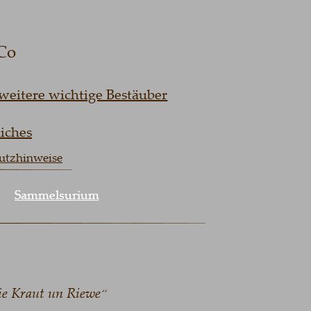
 
tere wichtige Bestäuber
es
hinweise
Sammelsurium
Sammelsurium
Kraut un Riewe“ 