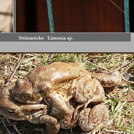
Stelzmücke   Limonia sp.