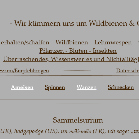
- Wir kümmern uns um Wildbienen & Co
alten/schaffen
Wildbienen
Lehmwespen
wei
Pflanzen - Blüten - Insekten
berraschendes, Wissenswertes und Nichtalltäglich
um/Empfehlungen
Datenschutz
Ameisen
Ameisen
Spinnen
Spinnen
Wanzen
Wanzen
Schnecken
Schnecken
Sammelsurium
), hodgepodge (US), un 
(FR), ich sage: „wie 
méli-mélo 