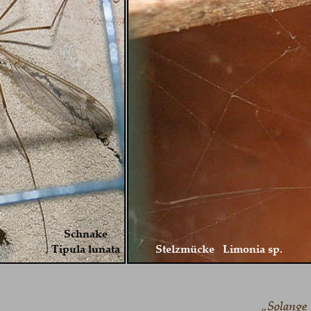
Schnake 
Tipula lunata
Stelzmücke   Limonia sp.
„Solange geei