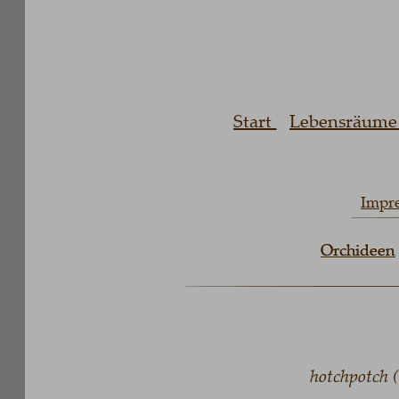
Start 
Lebensräume erh
Ü
Impress
Orchideen
Orchideen
hotchpotch (UK