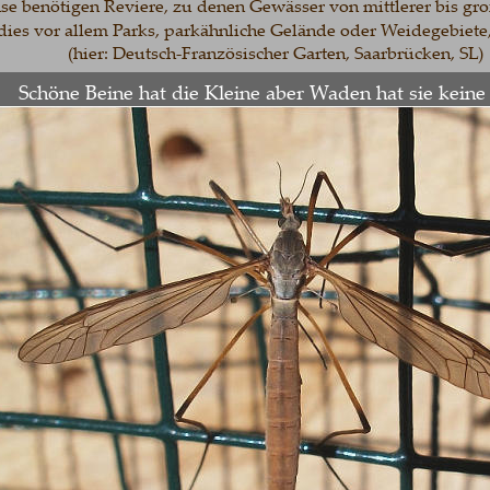
nötigen Reviere, zu denen Gewässer von mittlerer bis großer 
 vor allem Parks, parkähnliche Gelände oder Weidegebiete, di
(hier: Deutsch-Französischer Garten, Saarbrücken, SL)
chöne Beine hat die Kleine aber Waden hat sie keine