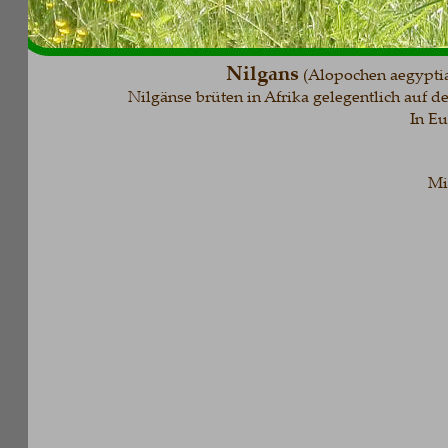
Nilgans
(Alopochen aegyptiaca) 
Nilgänse brüten in Afrika gelegentlich auf den 
In Europ
Mit ne